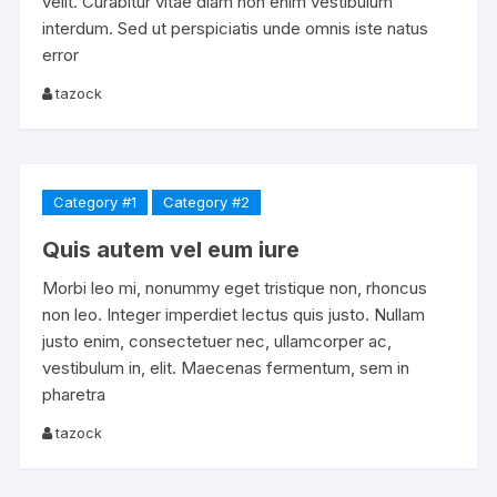
velit. Curabitur vitae diam non enim vestibulum
interdum. Sed ut perspiciatis unde omnis iste natus
error
tazock
Category #1
Category #2
Quis autem vel eum iure
Morbi leo mi, nonummy eget tristique non, rhoncus
non leo. Integer imperdiet lectus quis justo. Nullam
justo enim, consectetuer nec, ullamcorper ac,
vestibulum in, elit. Maecenas fermentum, sem in
pharetra
tazock