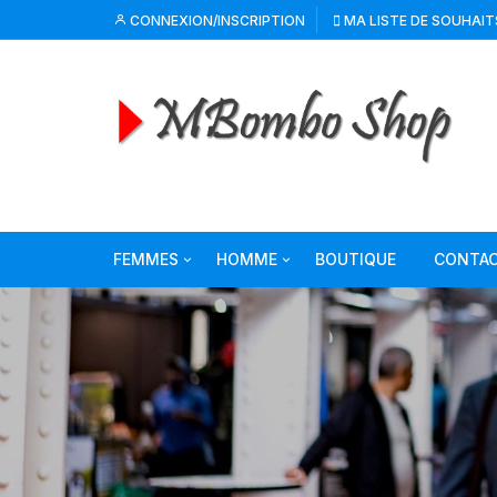
CONNEXION/INSCRIPTION
MA LISTE DE SOUHAIT
FEMMES
HOMME
BOUTIQUE
CONTA
Vêtements Femmes
Vêtements Hommes
Chaussures Femmes
Chemises Homme